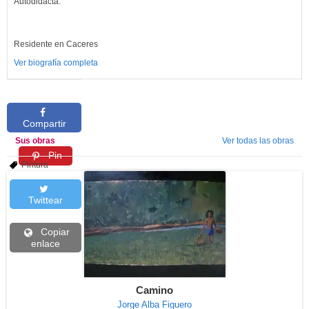
Autodidacta.
Residente en Caceres
Ver biografía completa
Compartir
Sus obras
Ver todas las obras
Pin
Pintura
Twittear
Copiar
enlace
Camino
Jorge Alba Figuero